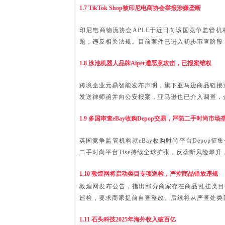
1.7 TikTok Shop被印尼电商协会举报涉嫌垄断
印尼电商物流协会
APLE于近日向该国竞争监管机构
题，违反相关法规。目前案件已进入初步审查阶段
1.8 泳池机器人品牌
Aiper遭恶意攻击，已报案维权
跨境企业元鼎智能发布声明，旗下亚马逊商品链接
发送律师函并向公安报案，亚马逊也已介入调查，
1.9 多国审查eBay收购Depop交易，严防二手时尚市场
英国竞争监管机构就
eBay收购时尚平台Depo
二手时尚平台Tise持续全球扩张，反垄断风险攀
1.10 敦煌网将启动类目专项巡检，严控商品错放违规
敦煌网发布公告，指出部分商家存在商品乱挂类目
巡检，要求商家提前自查整改。后续将从严查处类
1.11 石头科技2025年海外收入破百亿