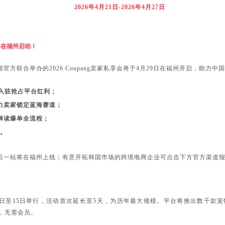
月21日-2026年4月27日
会将在福州启动！
g酷澎官方联合举办的2026 Coupang卖家私享会将于4月29日在福州开启，
速入驻抢占平台红利；
力卖家锁定蓝海赛道；
解读爆单全流程；
制。
回，最后一站将在福州上线；有意开拓韩国市场的跨境电商企业可点击下方官方渠道报
将于5月11日至15日举行，活动首次延长至5天，为历年最大规模。平台将推出数
，无需会员。