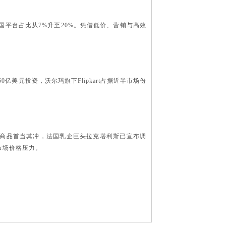
中国平台占比从7%升至20%。凭借低价、营销与高效
0亿美元投资，沃尔玛旗下Flipkart占据近半市场份
期商品首当其冲，法国乳企巨头拉克塔利斯已宣布调
市场价格压力。