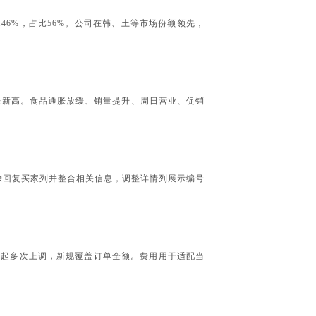
增63.46%，占比56%。公司在韩、土等市场份额领先，
1年来新高。食品通胀放缓、销量提升、周日营业、促销
，删除回复买家列并整合相关信息，调整详情列展示编号
021年起多次上调，新规覆盖订单全额。费用用于适配当