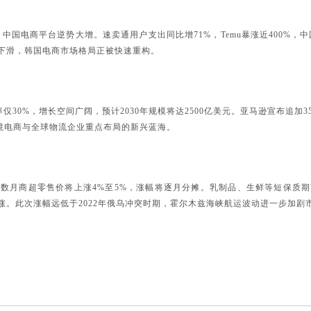
%，中国电商平台逆势大增。速卖通用户支出同比增71%，Temu暴涨近400%，
下滑，韩国电商市场格局正被快速重构。
透率仅30%，增长空间广阔，预计2030年规模将达2500亿美元。亚马逊宣布追加35
跨境电商与全球物流企业重点布局的新兴蓝海。
来数月商超零售价将上涨
4%至5%，涨幅将逐月分摊。乳制品、生鲜等短保质
涨。此次涨幅远低于2022年俄乌冲突时期，霍尔木兹海峡航运波动进一步加剧