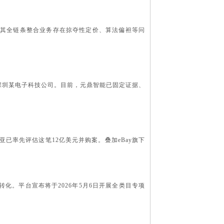
。举报称其全链条整合业务存在掠夺性定价、算法偏袒等问
深圳某电子科技公司。目前，元鼎智能已固定证据、
利亚已率先评估这笔12亿美元并购案。叠加eBay旗下
转化。平台宣布将于
2026年5月6日开展全类目专项