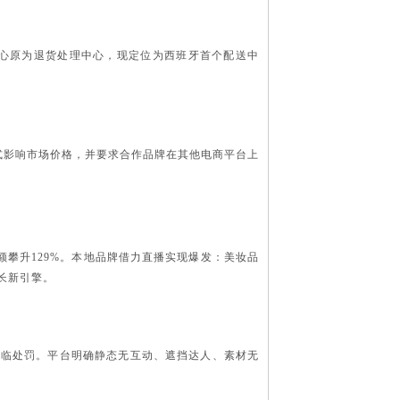
该中心原为退货处理中心，现定位为西班牙首个配送中
式影响市场价格，并要求合作品牌在其他电商平台上
交易额攀升129%。本地品牌借力直播实现爆发：美妆品
增长新引擎。
将面临处罚。平台明确静态无互动、遮挡达人、素材无