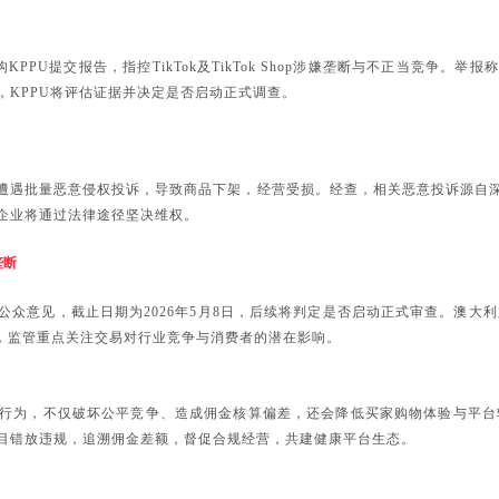
KPPU提交报告，指控TikTok及TikTok Shop涉嫌垄断与不正当竞争
，KPPU将评估证据并决定是否启动正式调查。
遭遇批量恶意侵权投诉，导致商品下架，经营受损。经查，相关恶意投诉源自
企业将通过法律途径坚决维权。
垄断
p征集公众意见，截止日期为2026年5月8日，后续将判定是否启动正式审查。澳大
升，监管重点关注交易对行业竞争与消费者的潜在影响。
行为，不仅破坏公平竞争、造成佣金核算偏差，还会降低买家购物体验与平台
目错放违规，追溯佣金差额，督促合规经营，共建健康平台生态。