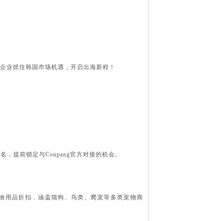
助力中国企业抓住韩国市场机遇，开启出海新程！
名，提前锁定与Coupang官方对接的机会。
千款宠物用品折扣，涵盖猫狗、鸟类、爬宠等多类宠物商