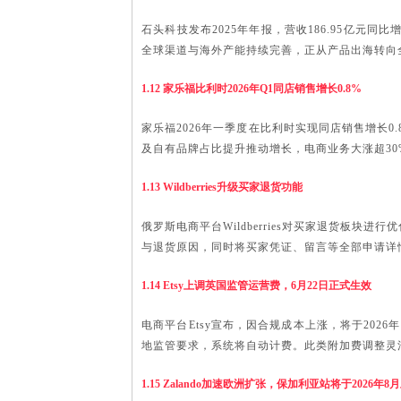
石头科技发布
2025年年报，营收186.95亿元同
全球渠道与海外产能持续完善，正从产品出海转向
1.12 家乐福比利时2026年Q1同店销售增长0.8%
家乐福
2026年一季度在比利时实现同店销售增长0
及自有品牌占比提升推动增长，电商业务大涨超30
1.13 Wildberries升级买家退货功能
俄罗斯电商平台
Wildberries对买家退货
与退货原因，同时将买家凭证、留言等全部申请详
1.14 Etsy上调英国监管运营费，6月22日正式生效
电商平台
Etsy宣布，因合规成本上涨，将于202
地监管要求，系统将自动计费。此类附加费调整灵
1.15 Zalando加速欧洲扩张，保加利亚站将于2026年8