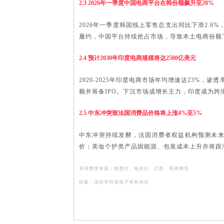
2.3 2026年一季度中国电商平台在韩份额飙升至20%
2026年一季度韩国线上零售总支出同比下滑2.6
履约，中国平台持续抢占市场，导致本土电商份额
2.4 预计2030年印度电商规模将达2500亿美元
2020-2025年印度电商市场年均增速达23%，渗
额并筹备IPO。下沉市场成增长主力，印度成为
2.5 中东冲突致法国消费品价格将上涨4%至5%
中东冲突持续发酵，法国消费者权益机构预测未
价；美妆个护类产品因能源、包装成本上升亦将跟
资讯整理来源：路透社、电商社、亿恩、雨果网等
转载：深圳市跨境电子商务协会