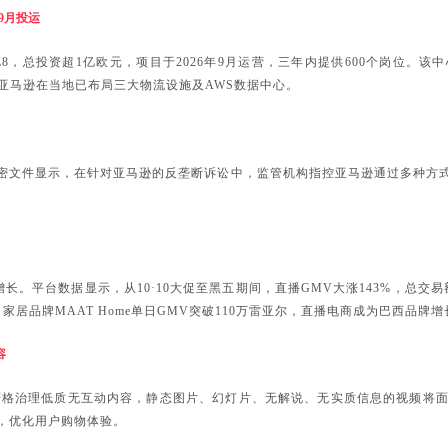
9月投运
AZ8，总投资超1亿欧元，项目于2026年9月运营，三年内提供600个岗位。
亚马逊在当地已布局三大物流设施及AWS数据中心。
密文件显示，在针对亚马逊的反垄断诉讼中，监管机构指控亚马逊通过多种方
高速增长。平台数据显示，从10·10大促至黑五期间，直播GMV大涨143%，总
量激增，家居品牌MAAT Home单日GMV突破110万雷亚尔，直播电商成为巴西品牌
容
月24日起严格治理低质无互动内容，静态图片、幻灯片、无解说、无实质信息的视频
，优化用户购物体验。