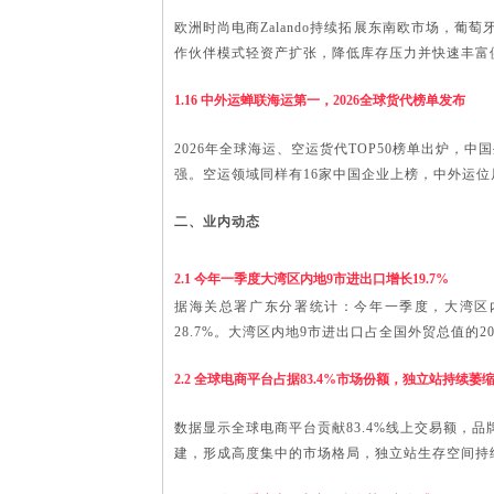
欧洲时尚电商
Zalando持续拓展东南欧市场，
作伙伴模式轻资产扩张，降低库存压力并快速丰富供给
1.16 中外运蝉联海运第一，2026全球货代榜单发布
2026年全球海运、空运货代TOP50榜单出炉，
强。空运领域同样有16家中国企业上榜，中外运
二、业内动态
2.1 今年一季度大湾区内地9市进出口增长19.7%
据海关总署广东分署统计：今年一季度，大湾区
28.7%。大湾区内地9市进出口占全国外贸总值的2
2
.2 全球电商平台占据
83.4%市场份额，独立站持续萎
数据显示全球电商平台贡献
83.4%线上交易额，
建，形成高度集中的市场格局，独立站生存空间持