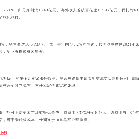
比增56.51%，归母净利润13.63亿元。海外收入首破百亿达104.42亿元，同比
全球化品牌。
.8%，销售额达10.5亿欧元，优于去年同期0.2%的增速，顾客满意度创202
%，多业态模式成效显著。
板块进行优化升级，旨在提升卖家服务效率。平台在退货申请表新增成交日期时间列
情整合至独立弹窗，方便卖家快速审核处理。
6年6月22日上调英国市场监管运营费，费率由0.32%升至0.48%。该费用自2
活，可平缓转嫁成本，长期逐步加重卖家经营负担。
月上线