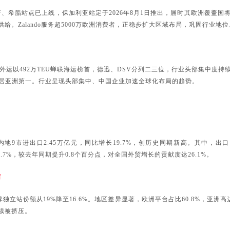
葡萄牙、希腊站点已上线，保加利亚站定于2026年8月1日推出，届时其欧洲覆盖
。Zalando服务超5000万欧洲消费者，正稳步扩大区域布局，巩固行业地位
中国外运以492万TEU蝉联海运榜首，德迅、DSV分列二三位，行业头部集中度
位居亚洲第一。行业呈现头部集中、中国企业加速全球化布局的趋势。
内地
9市进出口2.45万亿元，同比增长19.7%，创历史同期新高。其中，出口1.
0.7%，较去年同期提升0.8个百分点，对全国外贸增长的贡献度达26.1%。
缩
品牌独立站份额从19%降至16.6%。地区差异显著，欧洲平台占比60.8%，亚洲
续被挤压。