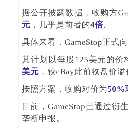
据公开披露数据，收购方
G
元
，几乎是前者的
4倍
。
具体来看，
GameStop正
其计划以每股
125美元的
美元
，较
eBay此前收盘价溢
按照方案，收购对价为
50%
目前，
GameStop已通过
垄断申报。